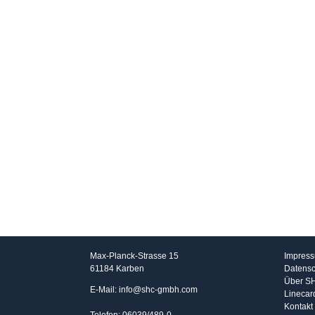
SHC GmbH
Info
Max-Planck-Strasse 15
Impres
61184 Karben
Datensc
Über S
E-Mail: info@shc-gmbh.com
Linecar
Kontakt