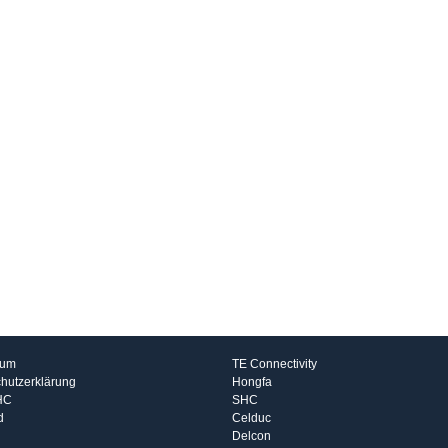
rmationen
Hersteller
sum
TE Connectivity
hutzerklärung
Hongfa
HC
SHC
d
Celduc
Delcon