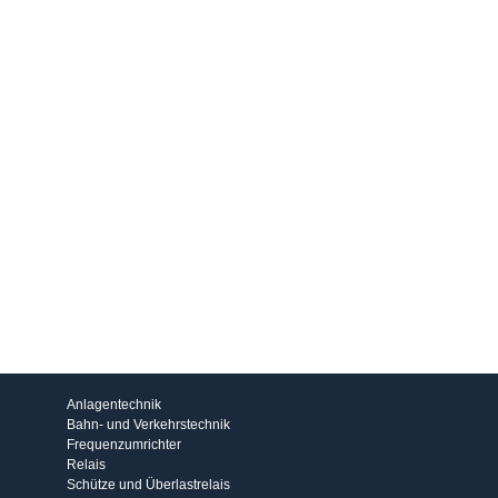
Produkte
Anlagentechnik
Bahn- und Verkehrstechnik
Frequenzumrichter
Relais
Schütze und Überlastrelais