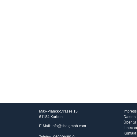
SHC GmbH
Info
Max-Planck-Strasse 15
Impres
61184 Karben
Datensc
Über S
E-Mail: info@shc-gmbh.com
Linecar
Kontakt