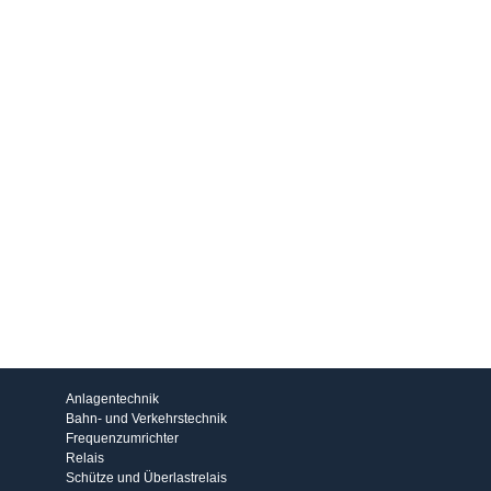
Produkte
Anlagentechnik
Bahn- und Verkehrstechnik
Frequenzumrichter
Relais
Schütze und Überlastrelais