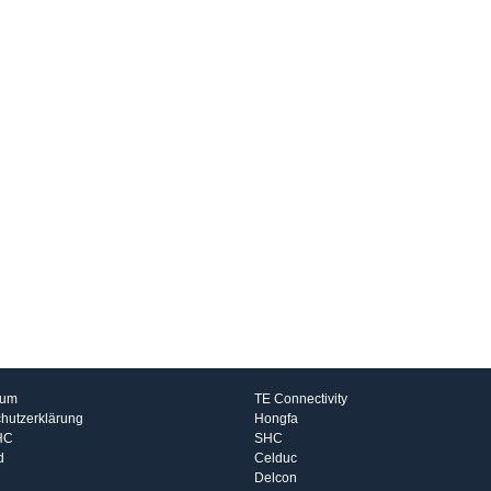
rmationen
Hersteller
sum
TE Connectivity
hutzerklärung
Hongfa
HC
SHC
d
Celduc
Delcon