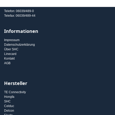
E-Mail: info@shc-gmbh.com
Telefon: 06039/489-0
Telefax: 06039/489-44
Informationen
Impressum
Datenschutzerklärung
Über SHC
Linecard
Kontakt
AGB
Hersteller
TE Connectivity
Hongfa
SHC
Celduc
Delcon