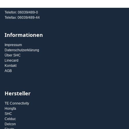
E-Mail: info@shc-gmbh.com
Telefon: 06039/489-0
Telefax: 06039/489-44
Informationen
Impressum
Datenschutzerklärung
Über SHC
Linecard
Kontakt
AGB
Hersteller
TE Connectivity
Hongfa
SHC
Celduc
Delcon