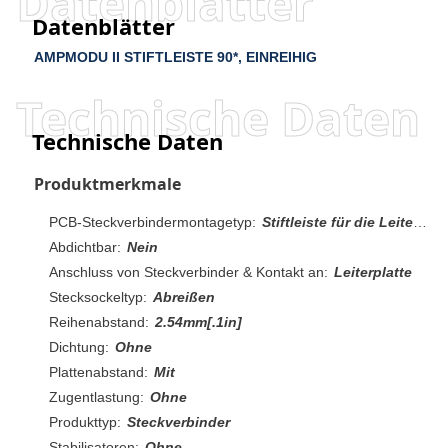
Datenblätter
Datenblätter
AMPMODU II STIFTLEISTE 90*, EINREIHIG
Technische Daten
Technische Daten
Produktmerkmale
PCB-Steckverbindermontagetyp:
Stiftleiste für die Leiterplattenmontage
Abdichtbar:
Nein
Anschluss von Steckverbinder & Kontakt an:
Leiterplatte
Stecksockeltyp:
Abreißen
Reihenabstand:
2.54mm[.1in]
Dichtung:
Ohne
Plattenabstand:
Mit
Zugentlastung:
Ohne
Produkttyp:
Steckverbinder
Stabilisatoren:
Ohne