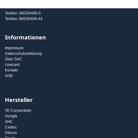
E-Mail: info@shc-gmbh.com
Telefon: 06039/489-0
Telefax: 06039/489-44
Informationen
Impressum
Datenschutzerklärung
Über SHC
Linecard
Kontakt
AGB
Hersteller
TE Connectivity
Hongfa
SHC
Celduc
Delcon