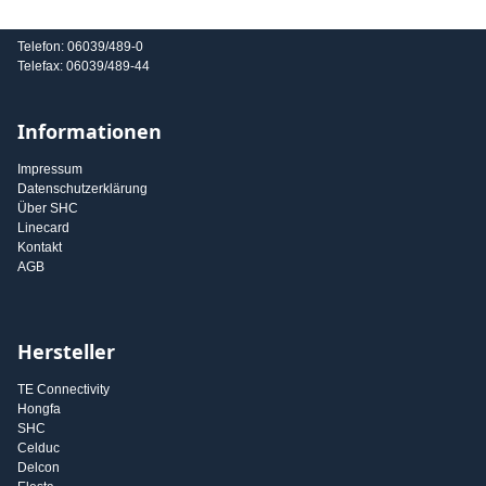
E-Mail: info@shc-gmbh.com
Telefon: 06039/489-0
Telefax: 06039/489-44
Informationen
Impressum
Datenschutzerklärung
Über SHC
Linecard
Kontakt
AGB
Hersteller
TE Connectivity
Hongfa
SHC
Celduc
Delcon