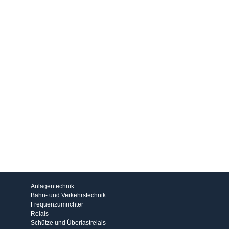
Produkte
Anlagentechnik
Bahn- und Verkehrstechnik
Frequenzumrichter
Relais
Schütze und Überlastrelais