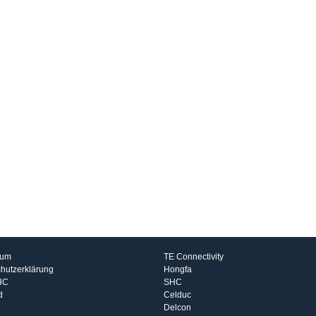
rmationen
Hersteller
sum
TE Connectivity
hutzerklärung
Hongfa
HC
SHC
d
Celduc
Delcon