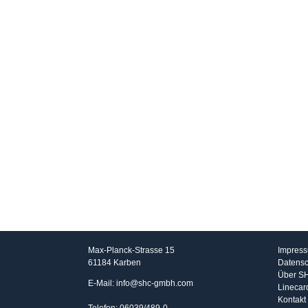
SHC GmbH
Info
Max-Planck-Strasse 15
Impres
61184 Karben
Datensc
Über S
E-Mail: info@shc-gmbh.com
Linecar
Kontakt