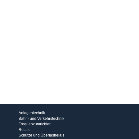
Produkte
Anlagentechnik
Bahn- und Verkehrstechnik
Frequenzumrichter
Relais
Schütze und Überlastrelais