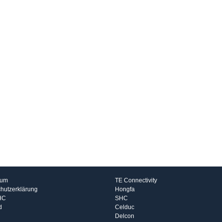
rmationen
Hersteller
sum
TE Connectivity
hutzerklärung
Hongfa
HC
SHC
d
Celduc
Delcon