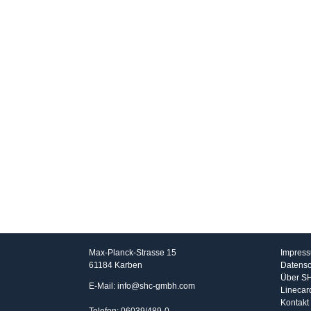
SHC GmbH
Info
Max-Planck-Strasse 15
Impres
61184 Karben
Datensc
Über S
E-Mail: info@shc-gmbh.com
Linecar
Kontakt