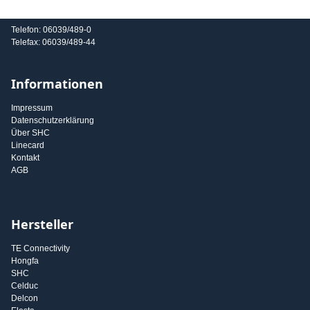
E-Mail: info@shc-gmbh.com
Telefon: 06039/489-0
Telefax: 06039/489-44
Informationen
Impressum
Datenschutzerklärung
Über SHC
Linecard
Kontakt
AGB
Hersteller
TE Connectivity
Hongfa
SHC
Celduc
Delcon