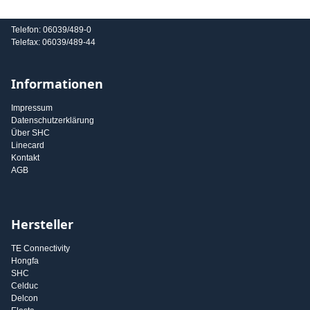
E-Mail: info@shc-gmbh.com
Telefon: 06039/489-0
Telefax: 06039/489-44
Informationen
Impressum
Datenschutzerklärung
Über SHC
Linecard
Kontakt
AGB
Hersteller
TE Connectivity
Hongfa
SHC
Celduc
Delcon