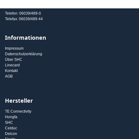
E-Mail: info@shc-gmbh.com
Telefon: 06039/489-0
Telefax: 06039/489-44
Informationen
Impressum
Datenschutzerklärung
Über SHC
Linecard
Kontakt
AGB
Hersteller
TE Connectivity
Hongfa
SHC
Celduc
Delcon