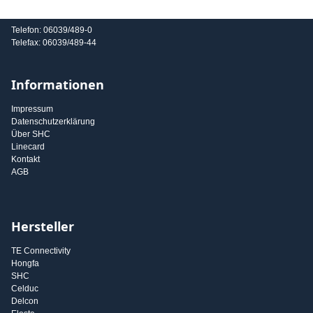
E-Mail: info@shc-gmbh.com
Telefon: 06039/489-0
Telefax: 06039/489-44
Informationen
Impressum
Datenschutzerklärung
Über SHC
Linecard
Kontakt
AGB
Hersteller
TE Connectivity
Hongfa
SHC
Celduc
Delcon