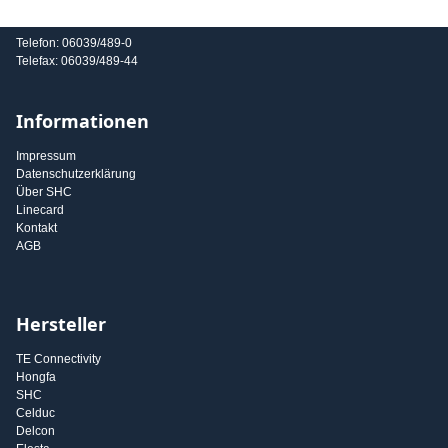
E-Mail: info@shc-gmbh.com
Telefon: 06039/489-0
Telefax: 06039/489-44
Informationen
Impressum
Datenschutzerklärung
Über SHC
Linecard
Kontakt
AGB
Hersteller
TE Connectivity
Hongfa
SHC
Celduc
Delcon