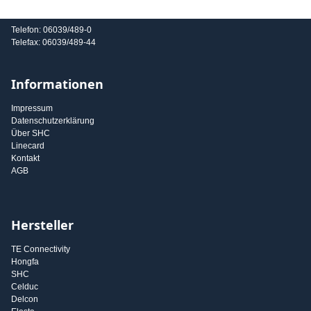
E-Mail: info@shc-gmbh.com
Telefon: 06039/489-0
Telefax: 06039/489-44
Informationen
Impressum
Datenschutzerklärung
Über SHC
Linecard
Kontakt
AGB
Hersteller
TE Connectivity
Hongfa
SHC
Celduc
Delcon