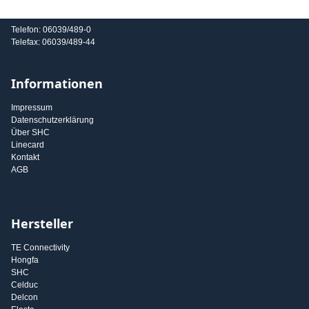
E-Mail: info@shc-gmbh.com
Telefon: 06039/489-0
Telefax: 06039/489-44
Informationen
Impressum
Datenschutzerklärung
Über SHC
Linecard
Kontakt
AGB
Hersteller
TE Connectivity
Hongfa
SHC
Celduc
Delcon