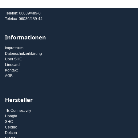
E-Mail: info@shc-gmbh.com
Telefon: 06039/489-0
Telefax: 06039/489-44
Informationen
Impressum
Datenschutzerklärung
Über SHC
Linecard
Kontakt
AGB
Hersteller
TE Connectivity
Hongfa
SHC
Celduc
Delcon