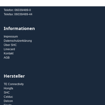
E-Mail: info@shc-gmbh.com
Telefon: 06039/489-0
Telefax: 06039/489-44
Informationen
Impressum
Datenschutzerklärung
Über SHC
Linecard
Kontakt
AGB
Hersteller
TE Connectivity
Hongfa
SHC
Celduc
Delcon