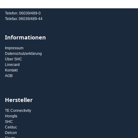
E-Mail: info@shc-gmbh.com
Telefon: 06039/489-0
Telefax: 06039/489-44
Informationen
Impressum
Datenschutzerklärung
Über SHC
Linecard
Kontakt
AGB
Hersteller
TE Connectivity
Hongfa
SHC
Celduc
Delcon