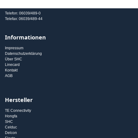
E-Mail: info@shc-gmbh.com
Telefon: 06039/489-0
Telefax: 06039/489-44
Informationen
Impressum
Datenschutzerklärung
Über SHC
Linecard
Kontakt
AGB
Hersteller
TE Connectivity
Hongfa
SHC
Celduc
Delcon