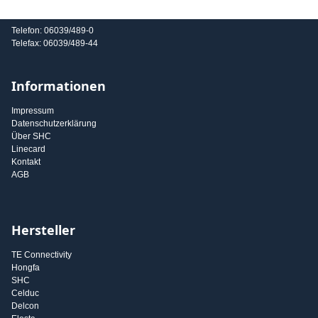
E-Mail: info@shc-gmbh.com
Telefon: 06039/489-0
Telefax: 06039/489-44
Informationen
Impressum
Datenschutzerklärung
Über SHC
Linecard
Kontakt
AGB
Hersteller
TE Connectivity
Hongfa
SHC
Celduc
Delcon