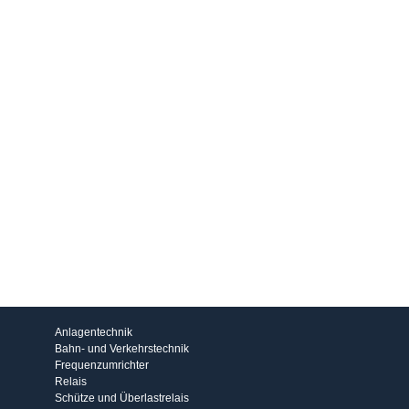
Produkte
Anlagentechnik
Bahn- und Verkehrstechnik
Frequenzumrichter
Relais
Schütze und Überlastrelais