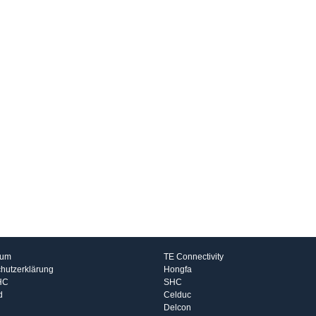
rmationen
Hersteller
sum
TE Connectivity
hutzerklärung
Hongfa
HC
SHC
d
Celduc
Delcon