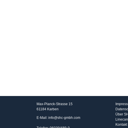
SHC GmbH
Info
Max-Planck-Strasse 15
Impres
61184 Karben
Datensc
Über S
E-Mail: info@shc-gmbh.com
Linecar
Kontakt