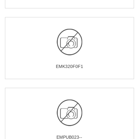
EMK320F0F1
EMPUB023--