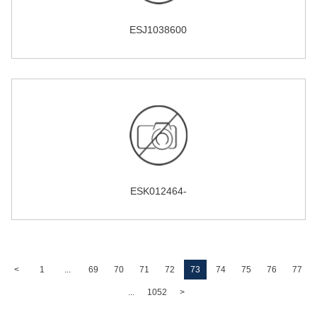
ESJ1038600
ESK012464-
<
1
...
69
70
71
72
73
74
75
76
77
...
1052
>