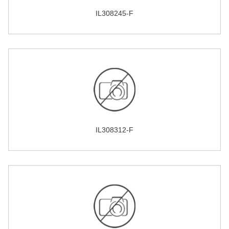
IL308245-F
IL308312-F