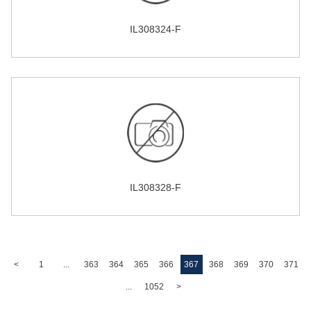
IL308324-F
IL308328-F
<
1
...
363
364
365
366
367
368
369
370
371
...
1052
>