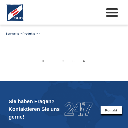
Startseite
>
Produkte
>
>
<
1
2
3
4
Sie haben Fragen?
24/7
Kontaktieren Sie uns
Kontakt
gerne!