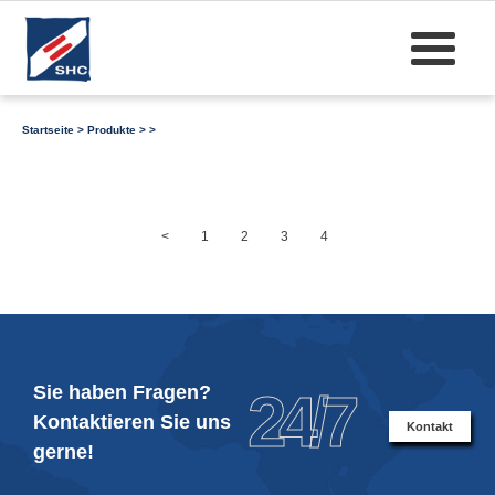
Startseite
>
Produkte
>
>
<
1
2
3
4
Sie haben Fragen?
24/7
Kontaktieren Sie uns
Kontakt
gerne!