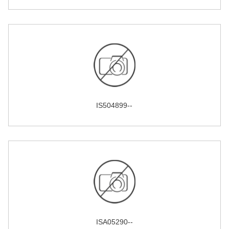
IS504899--
ISA05290--