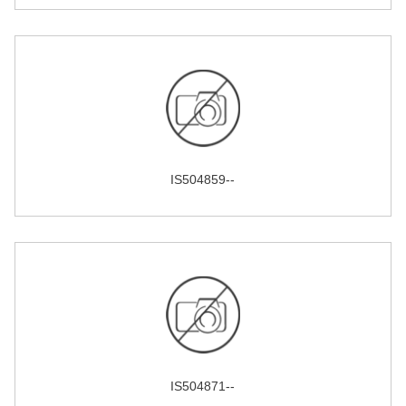
IS504859--
IS504871--