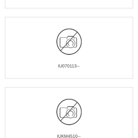
IU070113--
IUKM4510--