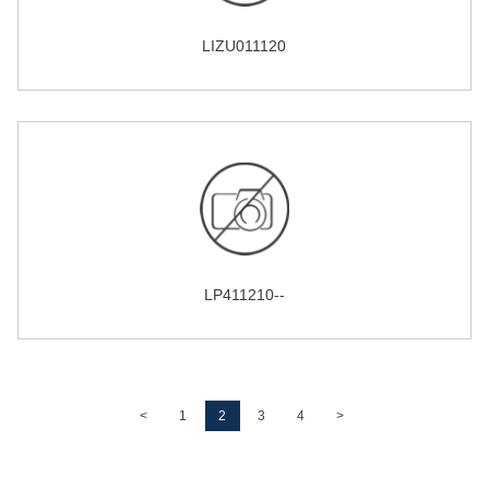
LIZU011120
LP411210--
<
1
2
3
4
>