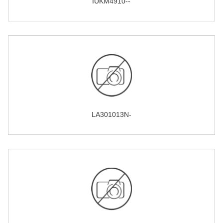
IUKM4910--
LA301013N-