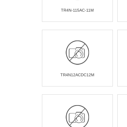
TR4N-115AC-11M
TR4N12ACDC12M