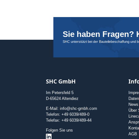
Sie haben Fragen? K
SHC unterstützt bei der Bauteilebeschaffung und 
SHC GmbH
Inf
Im Petersfeld 5
Impr
D-65624 Altendiez
Daten
News
E-Mail: info@shc-gmbh.com
Über
Telefon: +49 6039/489-0
Linec
Telefax: +49 6039/489-44
Anspr
Konta
Folgen Sie uns
AGB