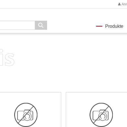
👤 An
Produkte
is