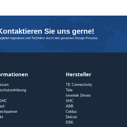
ontaktieren Sie uns gerne!
begleitet Ingenieure und Techniker durch den gesamten Design-Prozess.
ormationen
Hersteller
essum
TE Connectivity
schutzerklärung
Tele
Invertek Drives
 SHC
SHC
ard
ABB
echpartner
Celduc
kt
Delcon
EBK