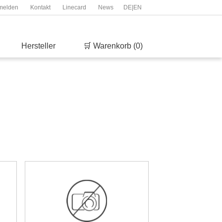
melden
Kontakt
Linecard
News
DE
|
EN
Hersteller
🛒 Warenkorb (0)