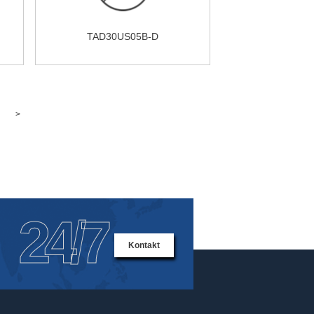
TAD30US05B-D
>
24/7
Kontakt