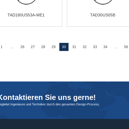
TAD180US53A-ME1
TAD30US05B
1
...
26
27
28
29
30
31
32
33
34
...
56
ontaktieren Sie uns gerne!
begleitet Ingenieure und Techniker durch den gesamten Design-Prozess.