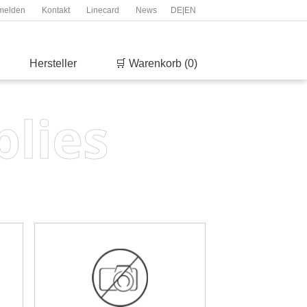
melden
Kontakt
Linecard
News
DE
|
EN
Hersteller
🛒 Warenkorb (0)
plies