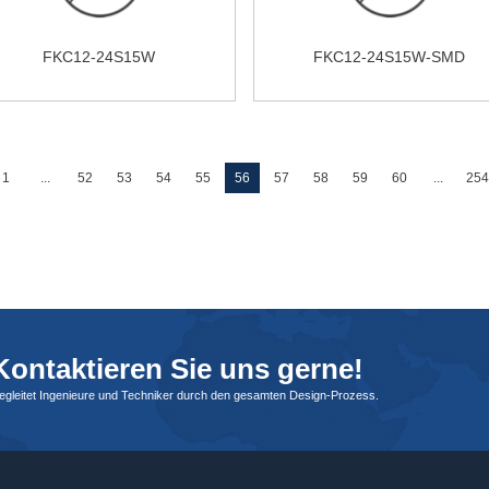
FKC12-24S15W
FKC12-24S15W-SMD
1
...
52
53
54
55
56
57
58
59
60
...
25
ontaktieren Sie uns gerne!
begleitet Ingenieure und Techniker durch den gesamten Design-Prozess.