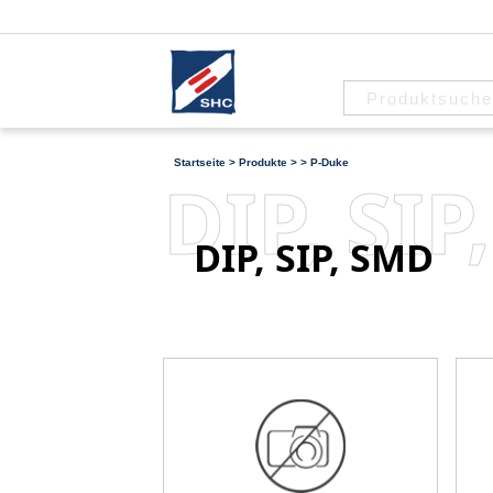
Startseite
>
Produkte
>
>
P-Duke
DIP, SI
DIP, SIP, SMD