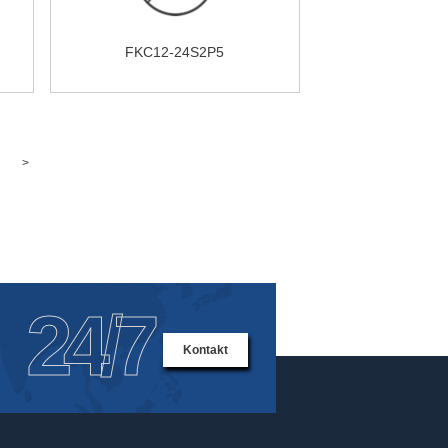
FKC12-24S2P5
4
>
24/7
Kontakt