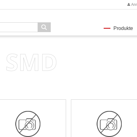
👤 An
Produkte
P, SMD