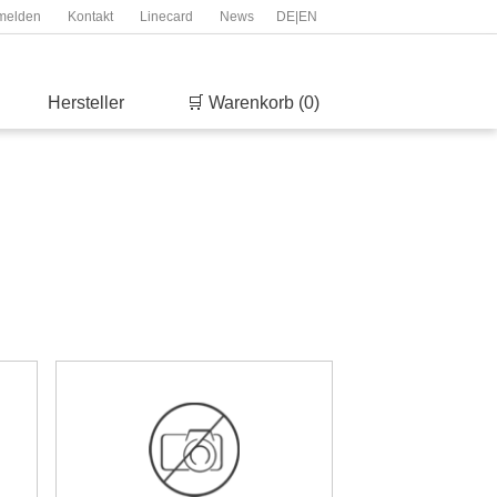
melden
Kontakt
Linecard
News
DE
|
EN
Hersteller
🛒 Warenkorb (0)