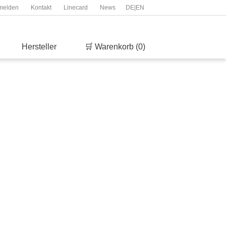
melden
Kontakt
Linecard
News
DE
|
EN
Hersteller
🛒 Warenkorb (0)