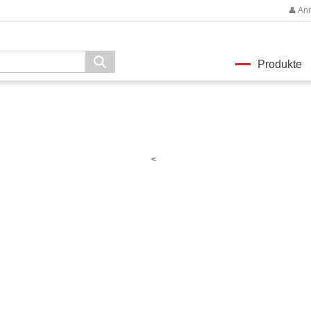
👤 An
Produkte
<