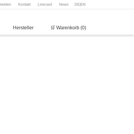
melden
Kontakt
Linecard
News
DE
|
EN
Hersteller
🛒 Warenkorb (0)