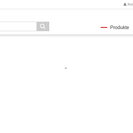
👤 An
Produkte
<