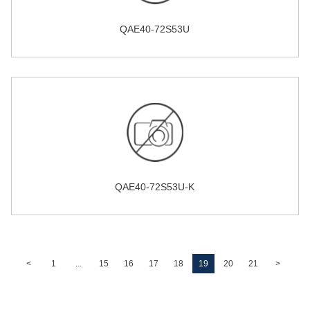
QAE40-72S53U
QAE40-72S53U-K
<
1
...
15
16
17
18
19
20
21
>