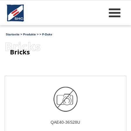
Startseite
>
Produkte
>
>
P-Duke
Bricks
Bricks
QAE40-36S28U