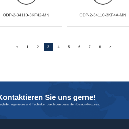
ODP-2-34110-3KF42-MN
ODP-2-34110-3KF4A-MN
<
1
2
3
4
5
6
7
8
>
ontaktieren Sie uns gerne!
begleitet Ingenieure und Techniker durch den gesamten Design-Prozess.