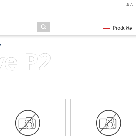
👤 An
Produkte
s
ve P2