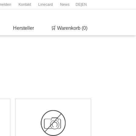
melden
Kontakt
Linecard
News
DE
|
EN
Hersteller
🛒 Warenkorb (0)