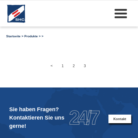
Startseite
>
Produkte
>
>
<
1
2
3
Sie haben Fragen?
24/7
Kontaktieren Sie uns
Kontakt
gerne!