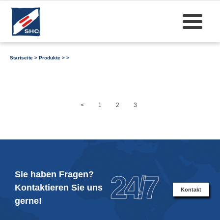
Startseite
>
Produkte
>
>
<
1
2
3
Sie haben Fragen?
24/7
Kontaktieren Sie uns
Kontakt
gerne!