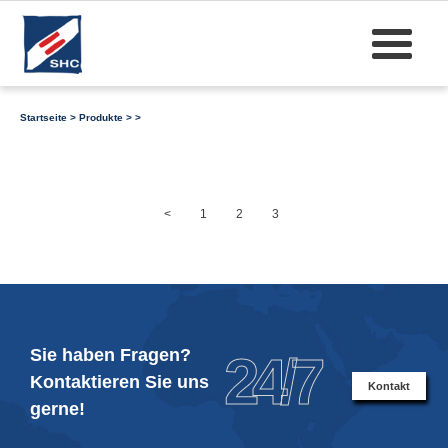
Startseite
>
Produkte
>
>
<
1
2
3
Sie haben Fragen?
24/7
Kontaktieren Sie uns
Kontakt
gerne!