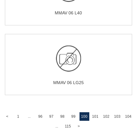
MMAV 06 L40
MMAV 06 LG25
<
1
...
96
97
98
99
100
101
102
103
104
...
115
>