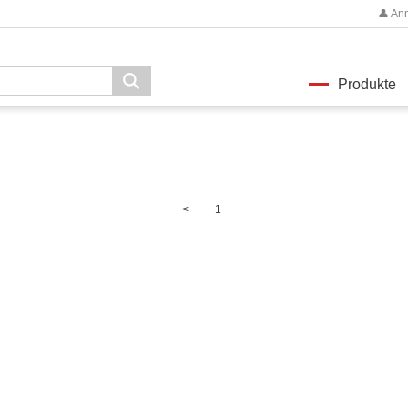
👤 An
Produkte
<
1