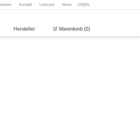
melden
Kontakt
Linecard
News
DE
|
EN
Hersteller
🛒 Warenkorb (0)