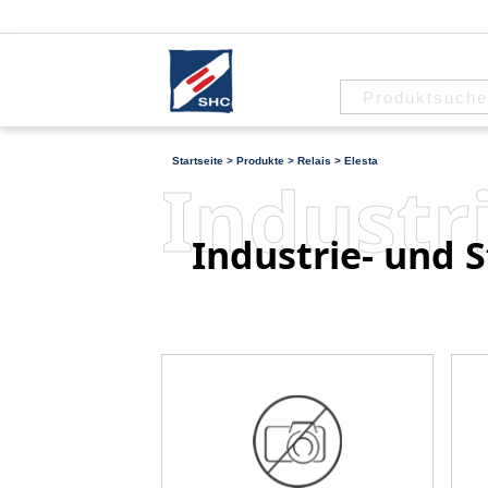
Startseite
>
Produkte
>
Relais
>
Elesta
Industr
Industrie- und S