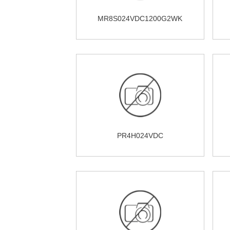
MR8S024VDC1200G2WK
PR4H024VDC