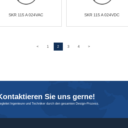
SKR 115 A 024VAC
SKR 115 A 024VDC
<
1
2
3
4
>
ontaktieren Sie uns gerne!
begleitet Ingenieure und Techniker durch den gesamten Design-Prozess.