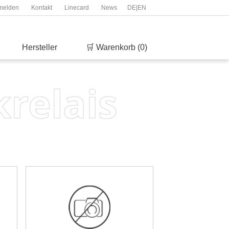
melden
Kontakt
Linecard
News
DE
|
EN
Hersteller
🛒 Warenkorb (0)
krelais