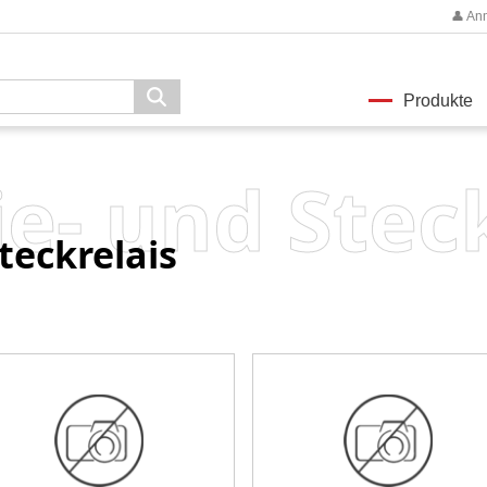
👤 An
Produkte
ie- und Stec
teckrelais