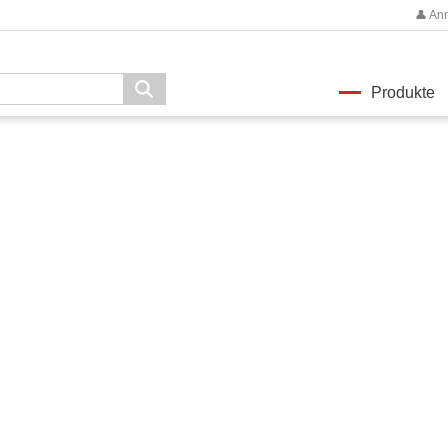
👤 An
Produkte