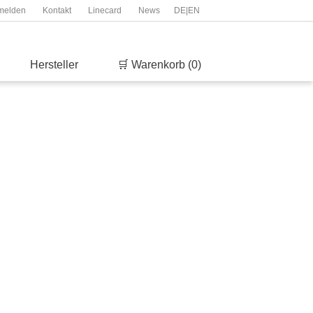
melden
Kontakt
Linecard
News
DE
|
EN
Hersteller
🛒 Warenkorb (0)