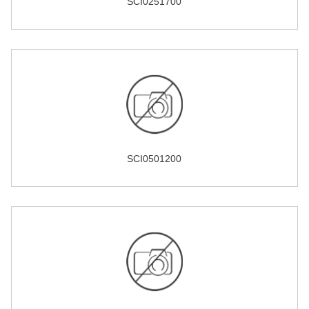
SCI0251700
SCI0501200