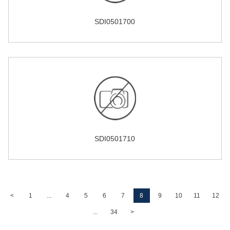
SDI0501700
SDI0501710
<
1
...
4
5
6
7
8
9
10
11
12
...
34
>