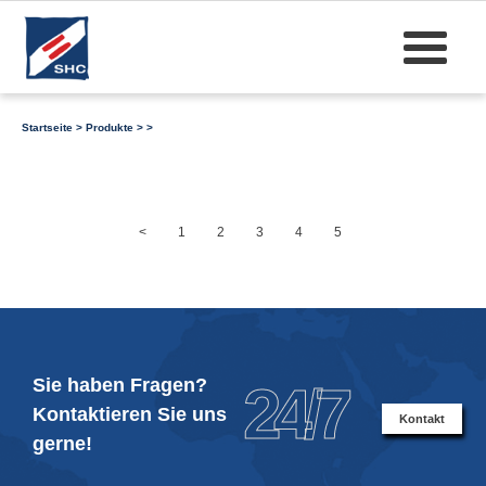
Startseite
>
Produkte
>
>
<
1
2
3
4
5
Sie haben Fragen?
24/7
Kontaktieren Sie uns
Kontakt
gerne!