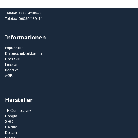
E-Mail: info@shc-gmbh.com
Telefon: 06039/489-0
Telefax: 06039/489-44
Informationen
Impressum
Datenschutzerklärung
Über SHC
Linecard
Kontakt
AGB
Hersteller
TE Connectivity
Hongfa
SHC
Celduc
Delcon