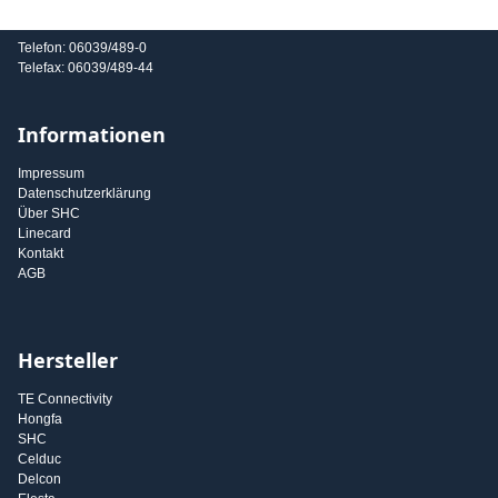
E-Mail: info@shc-gmbh.com
Telefon: 06039/489-0
Telefax: 06039/489-44
Informationen
Impressum
Datenschutzerklärung
Über SHC
Linecard
Kontakt
AGB
Hersteller
TE Connectivity
Hongfa
SHC
Celduc
Delcon