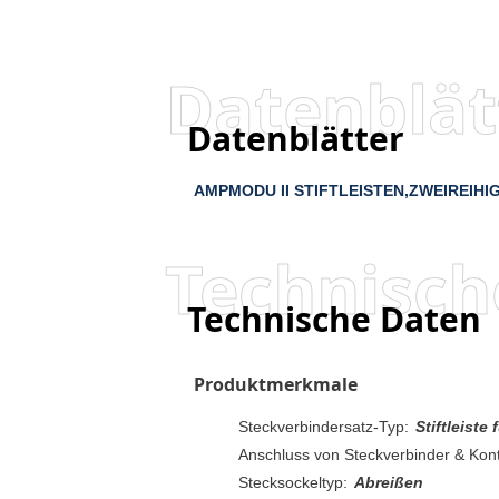
Datenblät
Datenblätter
AMPMODU II STIFTLEISTEN,ZWEIREIHI
Technisch
Technische Daten
Produktmerkmale
Steckverbindersatz-Typ:
Stiftleiste
Anschluss von Steckverbinder & Kont
Stecksockeltyp:
Abreißen