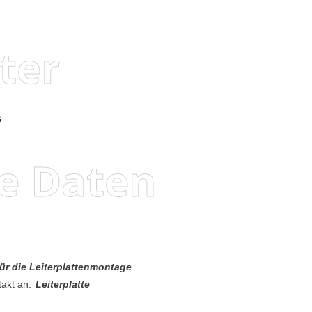
ter
G
e Daten
 für die Leiterplattenmontage
akt an:
Leiterplatte