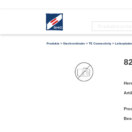
Produkte
>
Steckverbinder
>
TE Connectivity
>
Leiterplatt
82
Hers
Arti
Pro
Bes