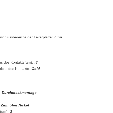
schlussbereichs der Leiterplatte:
Zinn
hs des Kontakts(µm):
.8
ichs des Kontakts:
Gold
:
Durchsteckmontage
Zinn über Nickel
(µm):
3