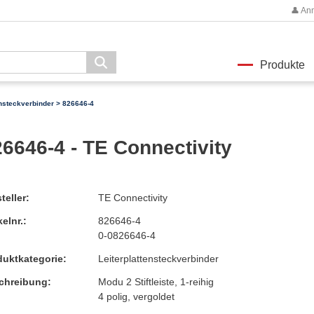
👤 An
Produkte
ensteckverbinder
> 826646-4
6646-4 - TE Connectivity
teller:
TE Connectivity
kelnr.:
826646-4
0-0826646-4
duktkategorie:
Leiterplattensteckverbinder
chreibung:
Modu 2 Stiftleiste, 1-reihig
4 polig, vergoldet