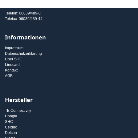
E-Mail: info@shc-gmbh.com
Telefon: 06039/489-0
Telefax: 06039/489-44
Informationen
Impressum
Datenschutzerklärung
Über SHC
Linecard
Kontakt
AGB
Hersteller
TE Connectivity
Hongfa
SHC
Celduc
Delcon