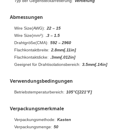
Typ der Gegensteckarretierung:
Vertiefung
Abmessungen
Wire Size(AWG):
22 – 15
Wire Size(mm²):
.3 – 1.5
Drahtgröße(CMA):
592 – 2960
Flachkontaktbreite:
2.8mm[.11in]
Flachkontaktdicke:
.3mm[.012in]
Geeignet für Drahtisolationsbereich:
3.5mm[.14in]
Verwendungsbedingungen
Betriebstemperaturbereich:
105°C[221°F]
Verpackungsmerkmale
Verpackungsmethode:
Kasten
Verpackungsmenge:
50