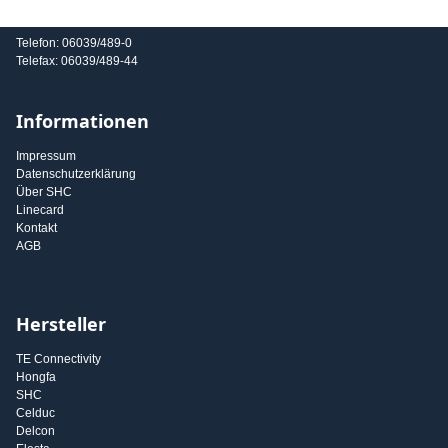
E-Mail: info@shc-gmbh.com
Telefon: 06039/489-0
Telefax: 06039/489-44
Informationen
Impressum
Datenschutzerklärung
Über SHC
Linecard
Kontakt
AGB
Hersteller
TE Connectivity
Hongfa
SHC
Celduc
Delcon