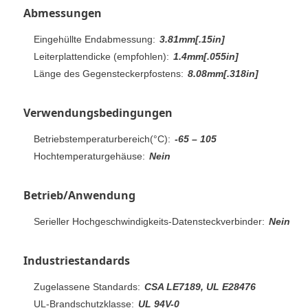
Abmessungen
Eingehüllte Endabmessung:
3.81mm[.15in]
Leiterplattendicke (empfohlen):
1.4mm[.055in]
Länge des Gegensteckerpfostens:
8.08mm[.318in]
Verwendungsbedingungen
Betriebstemperaturbereich(°C):
-65 – 105
Hochtemperaturgehäuse:
Nein
Betrieb/Anwendung
Serieller Hochgeschwindigkeits-Datensteckverbinder:
Nein
Industriestandards
Zugelassene Standards:
CSA LE7189, UL E28476
UL-Brandschutzklasse:
UL 94V-0