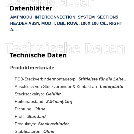
Datenblätter
Datenblätter
AMPMODU_INTERCONNECTION_SYSTEM_SECTION5
HEADER ASSY, MOD II, DBL ROW, .100X.100 C/L, RIGHT
A...
Technische Daten
Technische Daten
Produktmerkmale
PCB-Steckverbindermontagetyp:
Stiftleiste für die Leiterplattenmontage
Anschluss von Steckverbinder & Kontakt an:
Leiterplatte
Stecksockeltyp:
Gehüllt
Reihenabstand:
2.54mm[.1in]
Dichtung:
Ohne
Profil:
Standard
Produkttyp:
Steckverbinder
Stabilisatoren:
Ohne